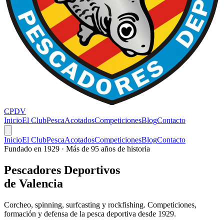
CPDV
Inicio
El Club
Pesca
Acotados
Competiciones
Blog
Contacto
Inicio
El Club
Pesca
Acotados
Competiciones
Blog
Contacto
Fundado en 1929 · Más de 95 años de historia
Pescadores
Deportivos
de Valencia
Corcheo, spinning, surfcasting y rockfishing. Competiciones,
formación y defensa de la pesca deportiva desde 1929.