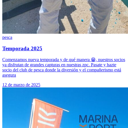
pesca
Temporada 2025
Comenzamos nueva temporada y de qué manera 😁, nuestros socios
ya disfrutan de grandes capturas en nuestras zpc. Pasate y hazte
socio del club de pesca donde la diversión y el compañerismo está
asegura
12 de marzo de 2025