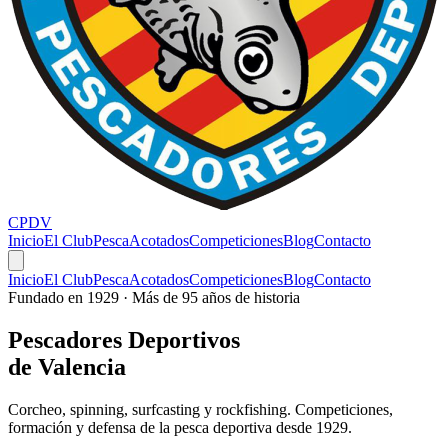
CPDV
Inicio
El Club
Pesca
Acotados
Competiciones
Blog
Contacto
Inicio
El Club
Pesca
Acotados
Competiciones
Blog
Contacto
Fundado en 1929 · Más de 95 años de historia
Pescadores
Deportivos
de Valencia
Corcheo, spinning, surfcasting y rockfishing. Competiciones,
formación y defensa de la pesca deportiva desde 1929.