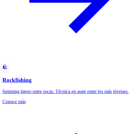
🪨
Rockfishing
Spinning ligero entre rocas. Técnica en auge entre los más jóvenes.
Conoce más