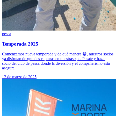
pesca
Temporada 2025
Comenzamos nueva temporada y de qué manera 😁, nuestros socios
ya disfrutan de grandes capturas en nuestras zpc. Pasate y hazte
socio del club de pesca donde la diversión y el compañerismo está
asegura
12 de marzo de 2025