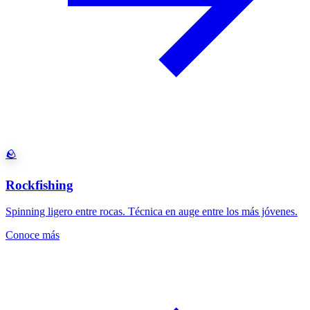
🪨
Rockfishing
Spinning ligero entre rocas. Técnica en auge entre los más jóvenes.
Conoce más