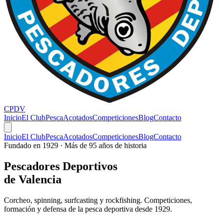
CPDV
Inicio
El Club
Pesca
Acotados
Competiciones
Blog
Contacto
Inicio
El Club
Pesca
Acotados
Competiciones
Blog
Contacto
Fundado en 1929 · Más de 95 años de historia
Pescadores
Deportivos
de Valencia
Corcheo, spinning, surfcasting y rockfishing. Competiciones,
formación y defensa de la pesca deportiva desde 1929.