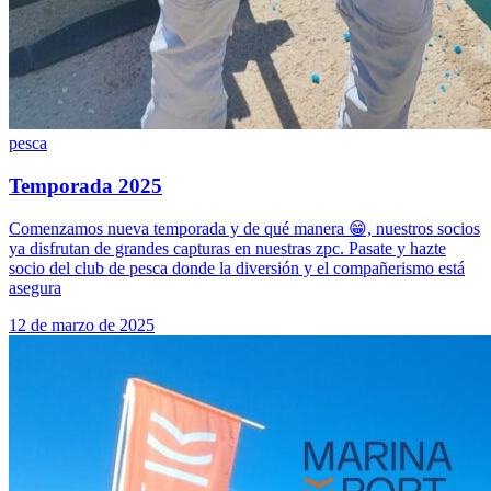
pesca
Temporada 2025
Comenzamos nueva temporada y de qué manera 😁, nuestros socios
ya disfrutan de grandes capturas en nuestras zpc. Pasate y hazte
socio del club de pesca donde la diversión y el compañerismo está
asegura
12 de marzo de 2025