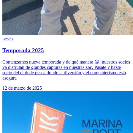
pesca
Temporada 2025
Comenzamos nueva temporada y de qué manera 😁, nuestros socios
ya disfrutan de grandes capturas en nuestras zpc. Pasate y hazte
socio del club de pesca donde la diversión y el compañerismo está
asegura
12 de marzo de 2025