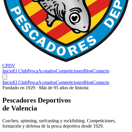
CPDV
Inicio
El Club
Pesca
Acotados
Competiciones
Blog
Contacto
Inicio
El Club
Pesca
Acotados
Competiciones
Blog
Contacto
Fundado en 1929 · Más de 95 años de historia
Pescadores
Deportivos
de Valencia
Corcheo, spinning, surfcasting y rockfishing. Competiciones,
formación y defensa de la pesca deportiva desde 1929.