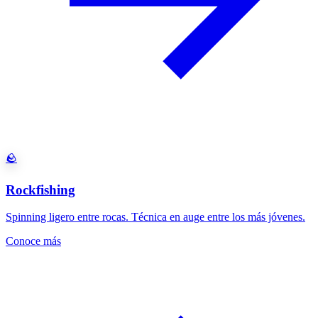
🪨
Rockfishing
Spinning ligero entre rocas. Técnica en auge entre los más jóvenes.
Conoce más