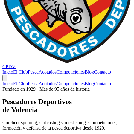
CPDV
Inicio
El Club
Pesca
Acotados
Competiciones
Blog
Contacto
Inicio
El Club
Pesca
Acotados
Competiciones
Blog
Contacto
Fundado en 1929 · Más de 95 años de historia
Pescadores
Deportivos
de Valencia
Corcheo, spinning, surfcasting y rockfishing. Competiciones,
formación y defensa de la pesca deportiva desde 1929.