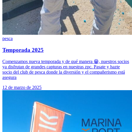
pesca
Temporada 2025
Comenzamos nueva temporada y de qué manera 😁, nuestros socios
ya disfrutan de grandes capturas en nuestras zpc. Pasate y hazte
socio del club de pesca donde la diversión y el compañerismo está
asegura
12 de marzo de 2025