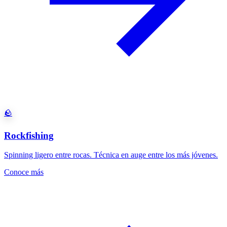
🪨
Rockfishing
Spinning ligero entre rocas. Técnica en auge entre los más jóvenes.
Conoce más