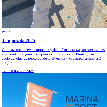
pesca
Temporada 2025
Comenzamos nueva temporada y de qué manera 😁, nuestros socios
ya disfrutan de grandes capturas en nuestras zpc. Pasate y hazte
socio del club de pesca donde la diversión y el compañerismo está
asegura
12 de marzo de 2025