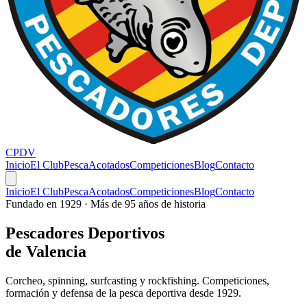
CPDV
Inicio
El Club
Pesca
Acotados
Competiciones
Blog
Contacto
Inicio
El Club
Pesca
Acotados
Competiciones
Blog
Contacto
Fundado en 1929 · Más de 95 años de historia
Pescadores
Deportivos
de Valencia
Corcheo, spinning, surfcasting y rockfishing. Competiciones,
formación y defensa de la pesca deportiva desde 1929.