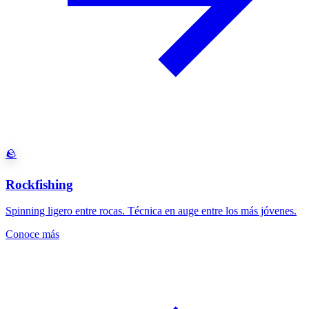
🪨
Rockfishing
Spinning ligero entre rocas. Técnica en auge entre los más jóvenes.
Conoce más