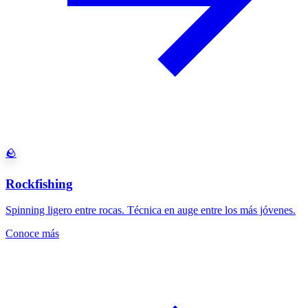
🪨
Rockfishing
Spinning ligero entre rocas. Técnica en auge entre los más jóvenes.
Conoce más