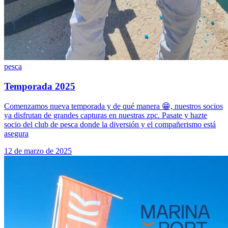
pesca
Temporada 2025
Comenzamos nueva temporada y de qué manera 😁, nuestros socios
ya disfrutan de grandes capturas en nuestras zpc. Pasate y hazte
socio del club de pesca donde la diversión y el compañerismo está
asegura
12 de marzo de 2025