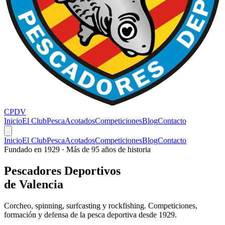
CPDV
Inicio
El Club
Pesca
Acotados
Competiciones
Blog
Contacto
Inicio
El Club
Pesca
Acotados
Competiciones
Blog
Contacto
Fundado en 1929 · Más de 95 años de historia
Pescadores
Deportivos
de Valencia
Corcheo, spinning, surfcasting y rockfishing. Competiciones,
formación y defensa de la pesca deportiva desde 1929.