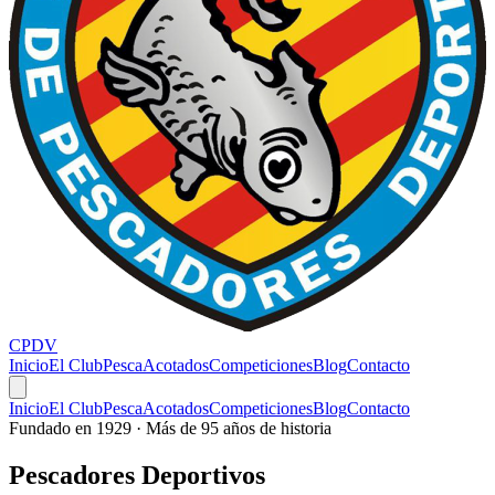
CPDV
Inicio
El Club
Pesca
Acotados
Competiciones
Blog
Contacto
Inicio
El Club
Pesca
Acotados
Competiciones
Blog
Contacto
Fundado en 1929 · Más de 95 años de historia
Pescadores
Deportivos