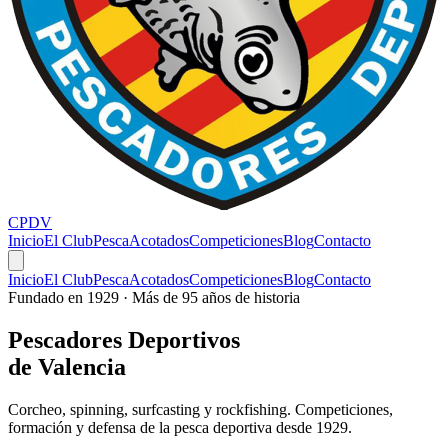
CPDV
Inicio
El Club
Pesca
Acotados
Competiciones
Blog
Contacto
Inicio
El Club
Pesca
Acotados
Competiciones
Blog
Contacto
Fundado en 1929 · Más de 95 años de historia
Pescadores
Deportivos
de Valencia
Corcheo, spinning, surfcasting y rockfishing. Competiciones,
formación y defensa de la pesca deportiva desde 1929.