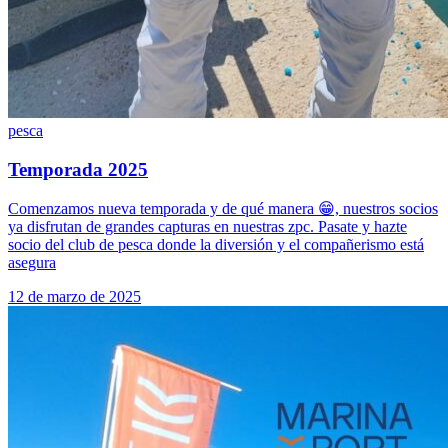
pesca
Temporada 2025
Comenzamos nueva temporada y de qué manera 😁, nuestros socios
ya disfrutan de grandes capturas en nuestras zpc. Pasate y hazte
socio del club de pesca donde la diversión y el compañerismo está
asegura
12 de marzo de 2025