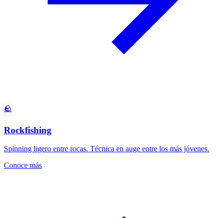
🪨
Rockfishing
Spinning ligero entre rocas. Técnica en auge entre los más jóvenes.
Conoce más